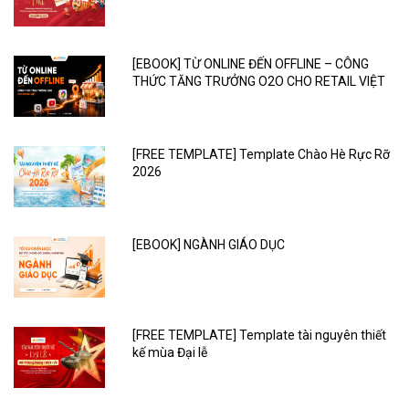
[EBOOK] TỪ ONLINE ĐẾN OFFLINE – CÔNG
THỨC TĂNG TRƯỞNG O2O CHO RETAIL VIỆT
[FREE TEMPLATE] Template Chào Hè Rực Rỡ
2026
[EBOOK] NGÀNH GIÁO DỤC
[FREE TEMPLATE] Template tài nguyên thiết
kế mùa Đại lễ