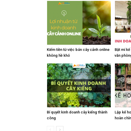
Kiếm tiền từ việc bán cây cảnh online
Bật mí k
không hề khó
văn phòn
Bí quyết kinh doanh cây kiểng thành
Lập kế h
công
hoàn chỉn