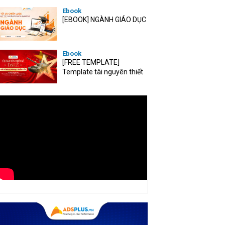
Ebook
[EBOOK] NGÀNH GIÁO DỤC
Ebook
[FREE TEMPLATE]
Template tài nguyên thiết
kế mùa Đại lễ