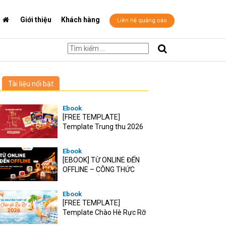
Giới thiệu
Khách hàng
Liên hệ quảng cáo
Tài liệu nổi bật
Ebook
[FREE TEMPLATE]
Template Trung thu 2026
Ebook
[EBOOK] TỪ ONLINE ĐẾN
OFFLINE – CÔNG THỨC
TĂNG TRƯỞNG O2O CHO
RETAIL VIỆT
Ebook
[FREE TEMPLATE]
Template Chào Hè Rực Rỡ
2026