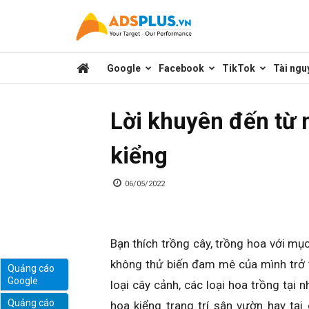
Kênh
Google
Facebook
TikTok
Tài ngu
chia
Lời khuyên đến từ 
sẻ
kiểng
kiến
06/05/2022
thức
Bạn thích trồng cây, trồng hoa với mục
không thử biến đam mê của mình trở t
Quảng cáo
Google
loại cây cảnh, các loại hoa trồng tại 
marketing
Quảng cáo
hoa kiểng trang trí sân vườn hay tạ