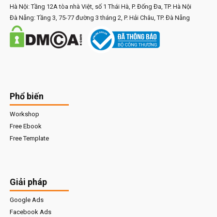
Hà Nội: Tầng 12A tòa nhà Việt, số 1 Thái Hà, P. Đống Đa, TP. Hà Nội
Đà Nẵng: Tầng 3, 75-77 đường 3 tháng 2, P. Hải Châu, TP. Đà Nẵng
Phổ biến
Workshop
Free Ebook
Free Template
Giải pháp
Google Ads
Facebook Ads