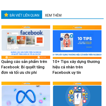
BÀI VIẾT LIÊN QUAN
XEM THÊM
Quảng cáo sản phẩm trên
10+ Tips xây dựng thương
Facebook: Bí quyết tăng
hiệu cá nhân trên
đơn và tối ưu chi phí
Facebook uy tín