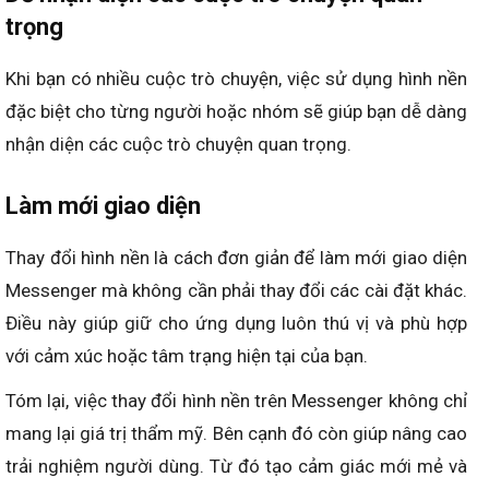
trọng
Khi bạn có nhiều cuộc trò chuyện, việc sử dụng hình nền
đặc biệt cho từng người hoặc nhóm sẽ giúp bạn dễ dàng
nhận diện các cuộc trò chuyện quan trọng.
Làm mới giao diện
Thay đổi hình nền là cách đơn giản để làm mới giao diện
Messenger mà không cần phải thay đổi các cài đặt khác.
Điều này giúp giữ cho ứng dụng luôn thú vị và phù hợp
với cảm xúc hoặc tâm trạng hiện tại của bạn.
Tóm lại, việc thay đổi hình nền trên Messenger không chỉ
mang lại giá trị thẩm mỹ. Bên cạnh đó còn giúp nâng cao
trải nghiệm người dùng. Từ đó tạo cảm giác mới mẻ và