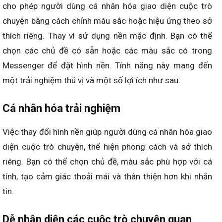
cho phép người dùng cá nhân hóa giao diện cuộc trò
chuyện bằng cách chỉnh màu sắc hoặc hiệu ứng theo sở
thích riêng. Thay vì sử dụng nền mặc định. Bạn có thể
chọn các chủ đề có sẵn hoặc các màu sắc có trong
Messenger để đặt hình nền. Tính năng này mang đến
một trải nghiệm thú vị và một số lợi ích như sau:
Cá nhân hóa trải nghiệm
Việc thay đổi hình nền giúp người dùng cá nhân hóa giao
diện cuộc trò chuyện, thể hiện phong cách và sở thích
riêng. Bạn có thể chọn chủ đề, màu sắc phù hợp với cá
tính, tạo cảm giác thoải mái và thân thiện hơn khi nhắn
tin.
Dễ nhận diện các cuộc trò chuyện quan