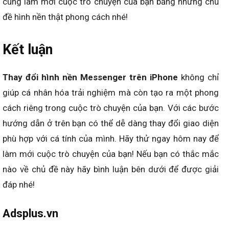
cùng làm mới cuộc trò chuyện của bạn bằng những chủ
đề hình nền thật phong cách nhé!
Kết luận
Thay đổi hình nền Messenger trên iPhone
không chỉ
giúp cá nhân hóa trải nghiệm mà còn tạo ra một phong
cách riêng trong cuộc trò chuyện của bạn. Với các bước
hướng dẫn ở trên bạn có thể dễ dàng thay đổi giao diện
phù hợp với cá tính của mình. Hãy thử ngay hôm nay để
làm mới cuộc trò chuyện của bạn! Nếu bạn có thắc mắc
nào về chủ đề này hãy bình luận bên dưới để được giải
đáp nhé!
Adsplus.vn