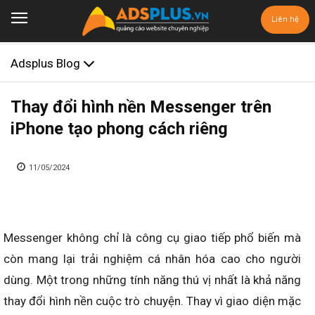
Liên hệ
Adsplus Blog
Thay đổi hình nền Messenger trên
iPhone tạo phong cách riêng
11/05/2024
Messenger không chỉ là công cụ giao tiếp phổ biến mà
còn mang lại trải nghiệm cá nhân hóa cao cho người
dùng. Một trong những tính năng thú vị nhất là khả năng
thay đổi hình nền cuộc trò chuyện. Thay vì giao diện mặc