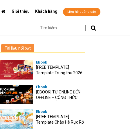
Giới thiệu
Khách hàng
Liên hệ quảng cáo
Tài liệu nổi bật
Ebook
[FREE TEMPLATE]
Template Trung thu 2026
Ebook
[EBOOK] TỪ ONLINE ĐẾN
OFFLINE – CÔNG THỨC
TĂNG TRƯỞNG O2O CHO
RETAIL VIỆT
Ebook
[FREE TEMPLATE]
Template Chào Hè Rực Rỡ
2026