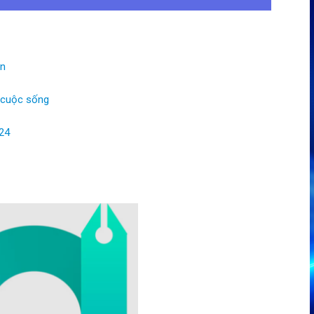
ản
g cuộc sống
24