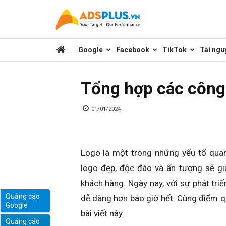
Kênh
Google
Facebook
TikTok
Tài ngu
chia
Tổng hợp các công 
sẻ
01/01/2024
kiến
Logo là một trong những yếu tố quan
logo đẹp, độc đáo và ấn tượng sẽ gi
thức
khách hàng. Ngày nay, với sự phát triển
Quảng cáo
dễ dàng hơn bao giờ hết. Cùng điểm qu
Google
marketing
bài viết này.
Quảng cáo