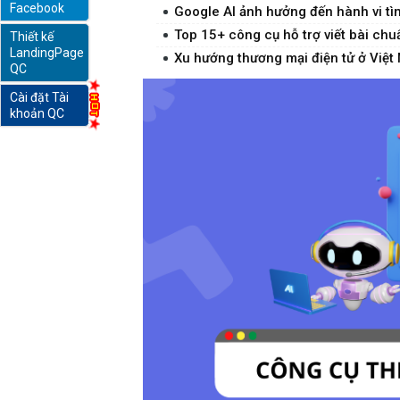
Facebook
Google AI ảnh hưởng đến hành vi tì
Top 15+ công cụ hỗ trợ viết bài ch
Thiết kế
online
LandingPage
Xu hướng thương mại điện tử ở Việt 
QC
Cài đặt Tài
khoản QC