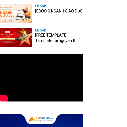
Ebook
[EBOOK] NGÀNH GIÁO DỤC
Ebook
[FREE TEMPLATE]
Template tài nguyên thiết
kế mùa Đại lễ