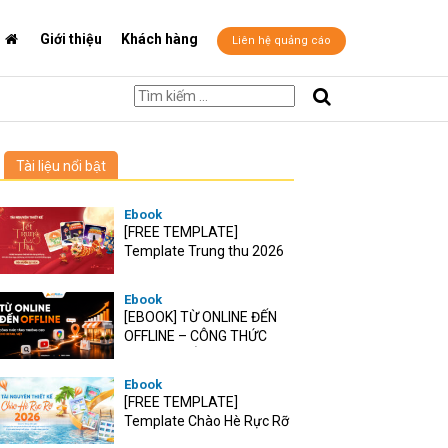
Giới thiệu
Khách hàng
Liên hệ quảng cáo
Tài liệu nổi bật
Ebook
[FREE TEMPLATE]
Template Trung thu 2026
Ebook
[EBOOK] TỪ ONLINE ĐẾN
OFFLINE – CÔNG THỨC
TĂNG TRƯỞNG O2O CHO
RETAIL VIỆT
Ebook
[FREE TEMPLATE]
Template Chào Hè Rực Rỡ
2026