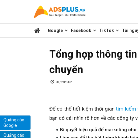
Kênh
Google
Facebook
TikTok
Tài ngu
chia
Tổng hợp thông tin 
sẻ
chuyển
kiến
01/28/2021
thức
Để có thể tiết kiệm thời gian
tìm kiếm
bạn có cái nhìn rõ hơn về các công ty
Quảng cáo
Google
marketing
Bí quyết hiệu quả để marketing cho 
Quảng cáo
Làm sao để thu hút thêm khách hàng