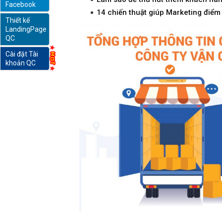
Facebook
14 chiến thuật giúp Marketing điểm
Thiết kế
online
LandingPage
QC
Cài đặt Tài
khoản QC