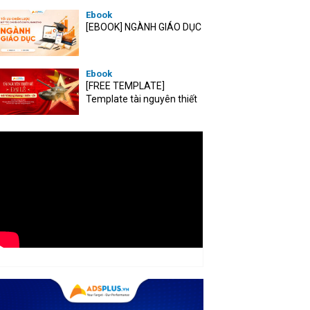
Ebook
[EBOOK] NGÀNH GIÁO DỤC
Ebook
[FREE TEMPLATE]
Template tài nguyên thiết
kế mùa Đại lễ