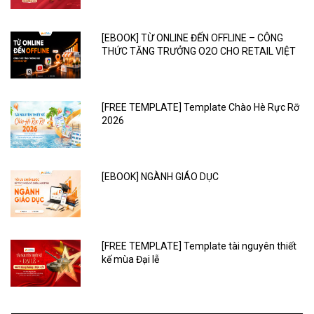
[EBOOK] TỪ ONLINE ĐẾN OFFLINE – CÔNG
THỨC TĂNG TRƯỞNG O2O CHO RETAIL VIỆT
[FREE TEMPLATE] Template Chào Hè Rực Rỡ
2026
[EBOOK] NGÀNH GIÁO DỤC
[FREE TEMPLATE] Template tài nguyên thiết
kế mùa Đại lễ