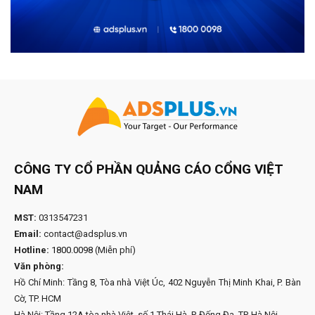
CÔNG TY CỔ PHẦN QUẢNG CÁO CỔNG VIỆT
NAM
MST:
0313547231
Email:
contact@adsplus.vn
Hotline:
1800.0098
(Miễn phí)
Văn phòng:
Hồ Chí Minh: Tầng 8, Tòa nhà Việt Úc, 402 Nguyễn Thị Minh Khai, P. Bàn
Cờ, TP. HCM
Hà Nội: Tầng 12A tòa nhà Việt, số 1 Thái Hà, P. Đống Đa, TP. Hà Nội