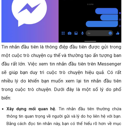
Tin nhắn đầu tiên là thông điệp đầu tiên được gửi trong
một cuộc trò chuyện cụ thể và thường tạo ấn tượng ban
đầu rất lớn. Việc xem tin nhắn đầu tiên trên Messenger
sẽ giúp bạn duy trì cuộc trò chuyện hiệu quả. Có rất
nhiều lý do khiến bạn muốn xem lại tin nhắn đầu tiên
trong cuộc trò chuyện. Dưới đây là một số lý do phổ
biến:
Xây dựng mối quan hệ.
Tin nhắn đầu tiên thường chứa
thông tin quan trọng về người gửi và lý do họ liên hệ với bạn.
Bằng cách đọc tin nhắn này, bạn có thể hiểu rõ hơn về mục