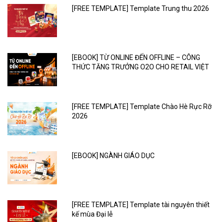
[FREE TEMPLATE] Template Trung thu 2026
[EBOOK] TỪ ONLINE ĐẾN OFFLINE – CÔNG
THỨC TĂNG TRƯỞNG O2O CHO RETAIL VIỆT
[FREE TEMPLATE] Template Chào Hè Rực Rỡ
2026
[EBOOK] NGÀNH GIÁO DỤC
[FREE TEMPLATE] Template tài nguyên thiết
kế mùa Đại lễ