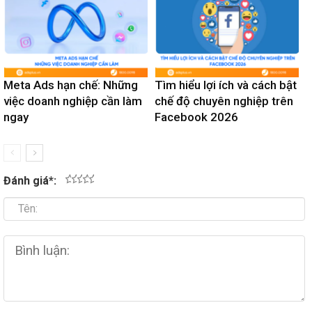
Meta Ads hạn chế: Những
Tìm hiểu lợi ích và cách bật
việc doanh nghiệp cần làm
chế độ chuyên nghiệp trên
ngay
Facebook 2026
Đánh giá
*
:
1
2
3
4
5