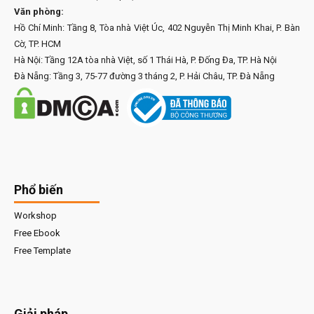
Văn phòng:
Hồ Chí Minh: Tầng 8, Tòa nhà Việt Úc, 402 Nguyễn Thị Minh Khai, P. Bàn
Cờ, TP. HCM
Hà Nội: Tầng 12A tòa nhà Việt, số 1 Thái Hà, P. Đống Đa, TP. Hà Nội
Đà Nẵng: Tầng 3, 75-77 đường 3 tháng 2, P. Hải Châu, TP. Đà Nẵng
Phổ biến
Workshop
Free Ebook
Free Template
Giải pháp