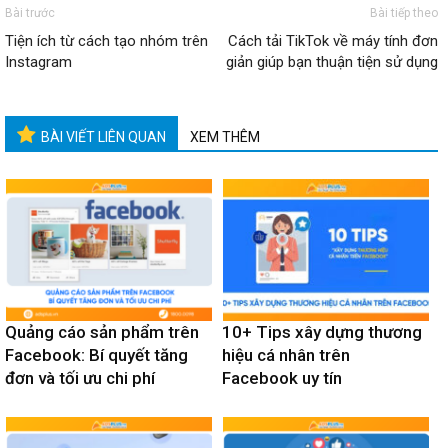
Bài trước
Bài tiếp theo
Tiện ích từ cách tạo nhóm trên
Cách tải TikTok về máy tính đơn
Instagram
giản giúp bạn thuận tiện sử dụng
BÀI VIẾT LIÊN QUAN
XEM THÊM
Quảng cáo sản phẩm trên
10+ Tips xây dựng thương
Facebook: Bí quyết tăng
hiệu cá nhân trên
đơn và tối ưu chi phí
Facebook uy tín