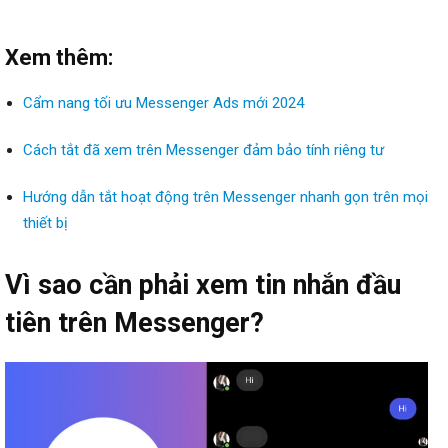
Xem thêm:
Cẩm nang tối ưu Messenger Ads mới 2024
Cách tắt đã xem trên Messenger đảm bảo tính riêng tư
Hướng dẫn tắt hoạt động trên Messenger nhanh gọn trên mọi
thiết bị
Vì sao cần phải xem tin nhắn đầu
tiên trên Messenger?