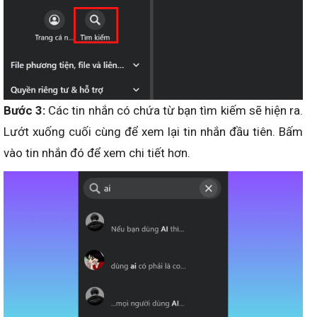
Bước 3:
Các tin nhắn có chứa từ bạn tìm kiếm sẽ hiện ra.
Lướt xuống cuối cùng để xem lại tin nhắn đầu tiên. Bấm
vào tin nhắn đó để xem chi tiết hơn.