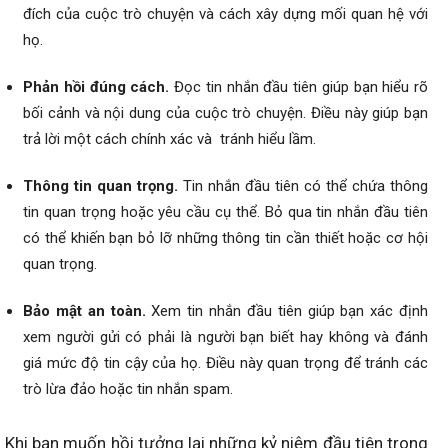
đích của cuộc trò chuyện và cách xây dựng mối quan hệ với
họ.
Phản hồi đúng cách.
Đọc tin nhắn đầu tiên giúp bạn hiểu rõ
bối cảnh và nội dung của cuộc trò chuyện. Điều này giúp bạn
trả lời một cách chính xác và tránh hiểu lầm.
Thông tin quan trọng.
Tin nhắn đầu tiên có thể chứa thông
tin quan trọng hoặc yêu cầu cụ thể. Bỏ qua tin nhắn đầu tiên
có thể khiến bạn bỏ lỡ những thông tin cần thiết hoặc cơ hội
quan trọng.
Bảo mật an toàn.
Xem tin nhắn đầu tiên giúp bạn xác định
xem người gửi có phải là người bạn biết hay không và đánh
giá mức độ tin cậy của họ. Điều này quan trọng để tránh các
trò lừa đảo hoặc tin nhắn spam.
Khi bạn muốn hồi tưởng lại những kỷ niệm đầu tiên trong