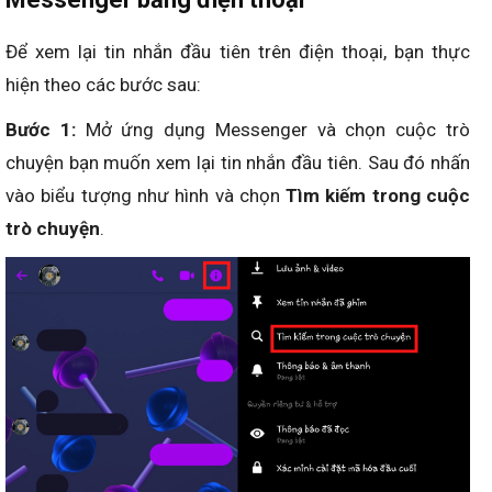
Để xem lại tin nhắn đầu tiên trên điện thoại, bạn thực
hiện theo các bước sau:
Bước 1:
Mở ứng dụng Messenger và chọn cuộc trò
chuyện bạn muốn xem lại tin nhắn đầu tiên. Sau đó nhấn
vào biểu tượng như hình và chọn
Tìm kiếm trong cuộc
trò chuyện
.