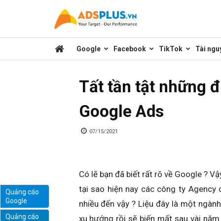
Kênh
Google
Facebook
TikTok
Tài ngu
chia
Tất tần tật những đ
sẻ
Google Ads
kiến
07/15/2021
thức
Có lẽ bạn đã biết rất rõ về Google ? V
tại sao hiện nay các công ty Agency
Quảng cáo
Google
nhiều đến vậy ? Liệu đây là một ngàn
marketing
Quảng cáo
xu hướng rồi sẽ biến mất sau vài năm.