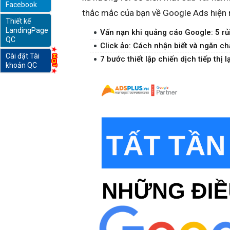
Facebook
thắc mắc của bạn về Google Ads hiện 
Thiết kế
online
LandingPage
Vấn nạn khi quảng cáo Google: 5 rủi 
QC
Click ảo: Cách nhận biết và ngăn ch
Cài đặt Tài
7 bước thiết lập chiến dịch tiếp thị
khoản QC