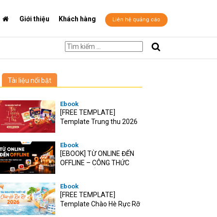
Giới thiệu
Khách hàng
Liên hệ quảng cáo
Tài liệu nổi bật
Ebook
[FREE TEMPLATE]
Template Trung thu 2026
Ebook
[EBOOK] TỪ ONLINE ĐẾN
OFFLINE – CÔNG THỨC
TĂNG TRƯỞNG O2O CHO
RETAIL VIỆT
Ebook
[FREE TEMPLATE]
Template Chào Hè Rực Rỡ
2026