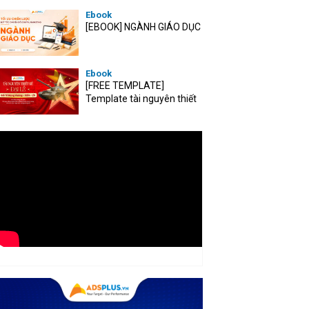
Ebook
[EBOOK] NGÀNH GIÁO DỤC
Ebook
[FREE TEMPLATE]
Template tài nguyên thiết
kế mùa Đại lễ