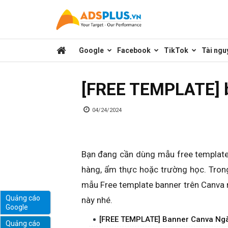
Kênh
Google
Facebook
TikTok
Tài ngu
chia
[FREE TEMPLATE] 
sẻ
04/24/2024
kiến
Bạn đang cần dùng mẫu free template
hàng, ẩm thực hoặc trường học. Trong 
thức
mẫu Free template banner trên Canva 
Quảng cáo
này nhé.
Google
marketing
[FREE TEMPLATE] Banner Canva Ngà
Quảng cáo