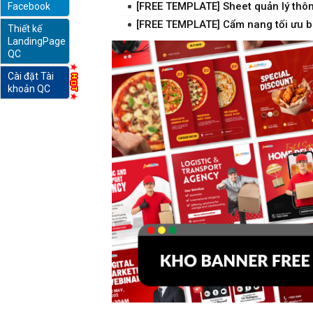
[FREE TEMPLATE] Sheet quản lý thôn
Facebook
[FREE TEMPLATE] Cẩm nang tối ưu bà
Thiết kế
online
LandingPage
QC
Cài đặt Tài
khoản QC