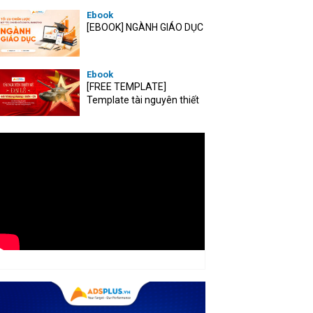
Ebook
[EBOOK] NGÀNH GIÁO DỤC
Ebook
[FREE TEMPLATE]
Template tài nguyên thiết
kế mùa Đại lễ