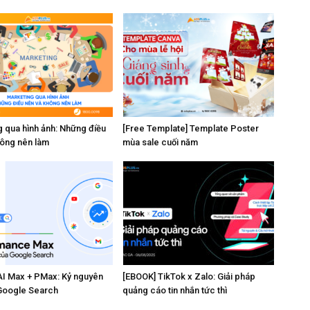
 qua hình ảnh: Những điều
[Free Template] Template Poster
hông nên làm
mùa sale cuối năm
AI Max + PMax: Kỷ nguyên
[EBOOK] TikTok x Zalo: Giải pháp
Google Search
quảng cáo tin nhắn tức thì