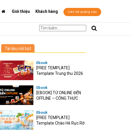
Giới thiệu
Khách hàng
Liên hệ quảng cáo
Tài liệu nổi bật
Ebook
[FREE TEMPLATE]
Template Trung thu 2026
Ebook
[EBOOK] TỪ ONLINE ĐẾN
OFFLINE – CÔNG THỨC
TĂNG TRƯỞNG O2O CHO
RETAIL VIỆT
Ebook
[FREE TEMPLATE]
Template Chào Hè Rực Rỡ
2026