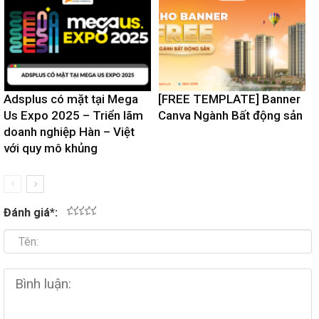
Adsplus có mặt tại Mega
[FREE TEMPLATE] Banner
Us Expo 2025 – Triển lãm
Canva Ngành Bất động sản
doanh nghiệp Hàn – Việt
với quy mô khủng
Đánh giá
*
:
1
2
3
4
5