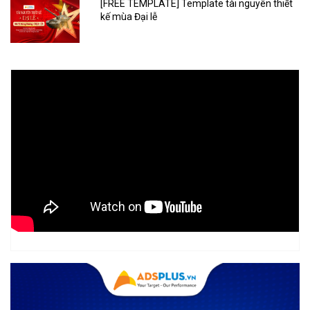
[FREE TEMPLATE] Template tài nguyên thiết
kế mùa Đại lễ