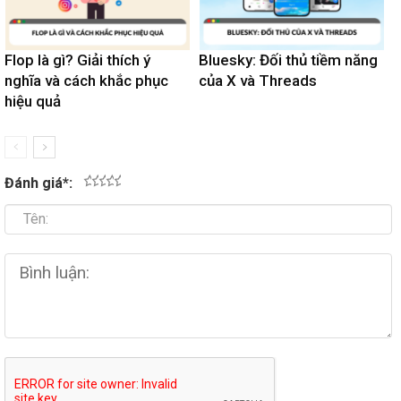
Flop là gì? Giải thích ý
Bluesky: Đối thủ tiềm năng
nghĩa và cách khắc phục
của X và Threads
hiệu quả
Đánh giá
*
:
1
2
3
4
5