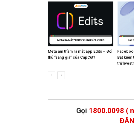
Meta âm thầm ra mắt app Edits – Đối
Facebook
thủ “sáng giá” của CapCut?
Bật kiếm 
trữ lives
Gọi
1800.0098 ( m
ĐĂN