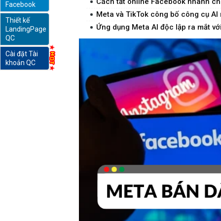
Cách tắt online Facebook nhanh chó
Facebook
Meta và TikTok công bố công cụ AI 
Thiết kế
online
Ứng dụng Meta AI độc lập ra mắt với 
LandingPage
QC
Cài đặt Tài
khoản QC