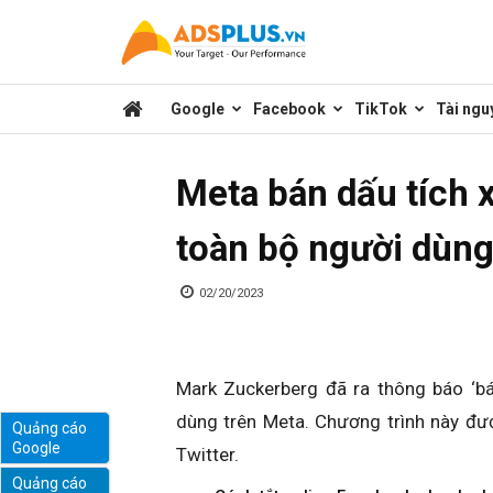
Kênh
Google
Facebook
TikTok
Tài ngu
chia
Meta bán dấu tích 
sẻ
toàn bộ người dùn
kiến
02/20/2023
thức
Mark Zuckerberg đã ra thông báo ‘bá
dùng trên Meta. Chương trình này đư
Quảng cáo
Google
Twitter.
marketing
Quảng cáo