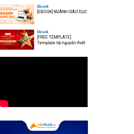
Ebook
[EBOOK] NGÀNH GIÁO DỤC
Ebook
[FREE TEMPLATE]
Template tài nguyên thiết
kế mùa Đại lễ