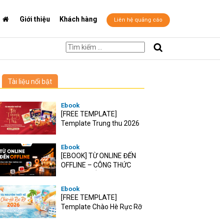
Giới thiệu
Khách hàng
Liên hệ quảng cáo
Tài liệu nổi bật
Ebook
[FREE TEMPLATE]
Template Trung thu 2026
Ebook
[EBOOK] TỪ ONLINE ĐẾN
OFFLINE – CÔNG THỨC
TĂNG TRƯỞNG O2O CHO
RETAIL VIỆT
Ebook
[FREE TEMPLATE]
Template Chào Hè Rực Rỡ
2026