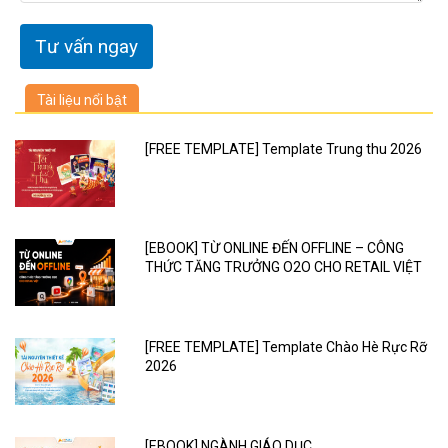
Tài liệu nổi bật
[FREE TEMPLATE] Template Trung thu 2026
[EBOOK] TỪ ONLINE ĐẾN OFFLINE – CÔNG
THỨC TĂNG TRƯỞNG O2O CHO RETAIL VIỆT
[FREE TEMPLATE] Template Chào Hè Rực Rỡ
2026
[EBOOK] NGÀNH GIÁO DỤC