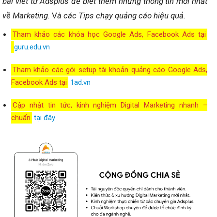
bài viết từ Adsplus để biết thêm những thông tin mới nhất
về Marketing.
V
à các Tips chạy quảng cáo hiệu quả.
Tham khảo các khóa học Google Ads, Facebook Ads tại
guru.edu.vn
Tham khảo các gói setup tài khoản quảng cáo Google Ads,
Facebook Ads tại
1ad.vn
Cập nhật tin tức, kinh nghiệm Digital Marketing nhanh –
chuẩn
tại đây