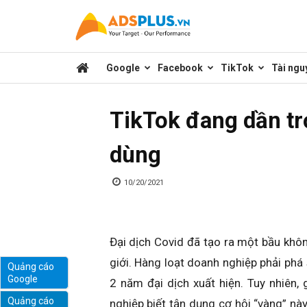
Kênh
Google
Facebook
TikTok
Tài ngu
chia
TikTok đang dần tr
sẻ
dùng
kiến
10/20/2021
thức
Đại dịch Covid đã tạo ra một bầu khôn
giới. Hàng loạt doanh nghiệp phải phá
Quảng cáo
Google
2 năm đại dịch xuất hiện. Tuy nhiên, 
marketing
Quảng cáo
nghiệp biết tận dụng cơ hội “vàng” n