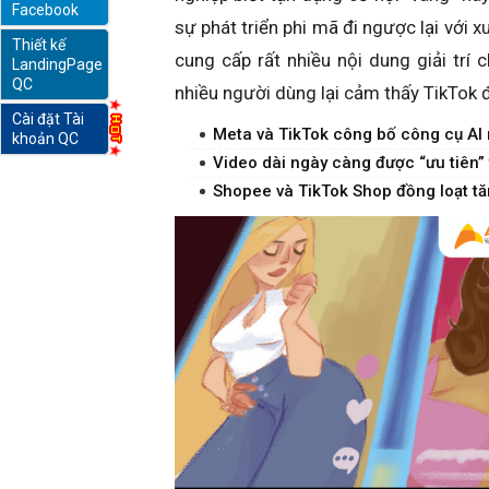
Facebook
sự phát triển phi mã đi ngược lại với x
Thiết kế
online
cung cấp rất nhiều nội dung giải trí 
LandingPage
QC
nhiều người dùng lại cảm thấy TikTok 
Cài đặt Tài
Meta và TikTok công bố công cụ AI 
khoản QC
Video dài ngày càng được “ưu tiên” 
Shopee và TikTok Shop đồng loạt tă