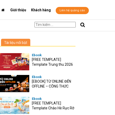
Giới thiệu
Khách hàng
Liên hệ quảng cáo
Tài liệu nổi bật
Ebook
[FREE TEMPLATE]
Template Trung thu 2026
Ebook
[EBOOK] TỪ ONLINE ĐẾN
OFFLINE – CÔNG THỨC
TĂNG TRƯỞNG O2O CHO
RETAIL VIỆT
Ebook
[FREE TEMPLATE]
Template Chào Hè Rực Rỡ
2026