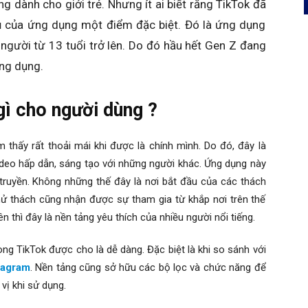
 dành cho giới trẻ. Nhưng ít ai biết rằng TikTok đã
vụ của ứng dụng một điểm đặc biệt. Đó là ứng dụng
người từ 13 tuổi trở lên. Do đó hầu hết Gen Z đang
ứng dụng.
 gì cho người dùng ?
 thấy rất thoải mái khi được là chính mình. Do đó, đây là
deo hấp dẫn, sáng tạo với những người khác. Ứng dụng này
truyền. Không những thế đây là nơi bắt đầu của các thách
ử thách cũng nhận được sự tham gia từ khắp nơi trên thế
ên thì đây là nền tảng yêu thích của nhiều người nổi tiếng.
ng TikTok được cho là dễ dàng. Đặc biệt là khi so sánh với
tagram
. Nền tảng cũng sở hữu các bộ lọc và chức năng để
 vị khi sử dụng.