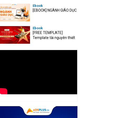
Ebook
[EBOOK] NGÀNH GIÁO DỤC
Ebook
[FREE TEMPLATE]
Template tài nguyên thiết
kế mùa Đại lễ