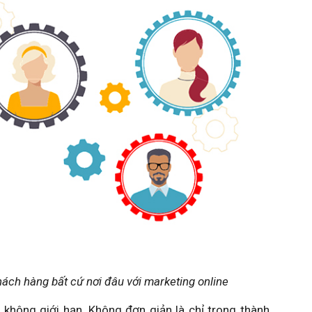
hách hàng bất cứ nơi đâu với marketing online
à không giới hạn. Không đơn giản là chỉ trong thành