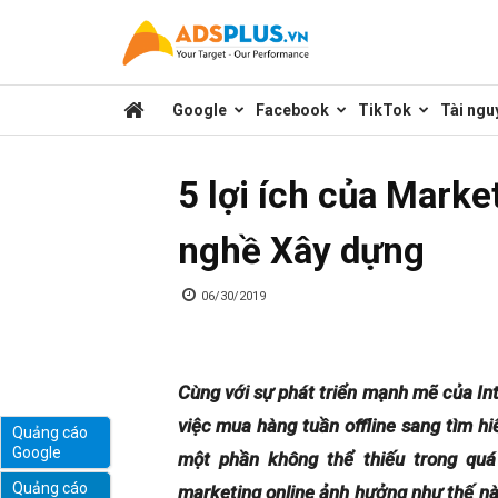
Kênh
Google
Facebook
TikTok
Tài ngu
chia
5 lợi ích của Marke
sẻ
nghề Xây dựng
kiến
06/30/2019
thức
Cùng với sự phát triển mạnh mẽ của Int
việc mua hàng tuần offline sang tìm hi
Quảng cáo
Google
một phần không thể thiếu trong quá
marketing
Quảng cáo
marketing online ảnh hưởng như thế nà