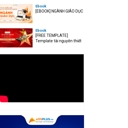
Ebook
[EBOOK] NGÀNH GIÁO DỤC
Ebook
[FREE TEMPLATE]
Template tài nguyên thiết
kế mùa Đại lễ