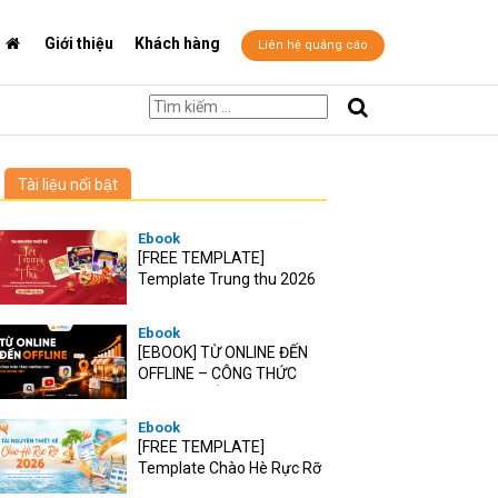
Giới thiệu
Khách hàng
Liên hệ quảng cáo
Tài liệu nổi bật
Ebook
[FREE TEMPLATE]
Template Trung thu 2026
Ebook
[EBOOK] TỪ ONLINE ĐẾN
OFFLINE – CÔNG THỨC
TĂNG TRƯỞNG O2O CHO
RETAIL VIỆT
Ebook
[FREE TEMPLATE]
Template Chào Hè Rực Rỡ
2026