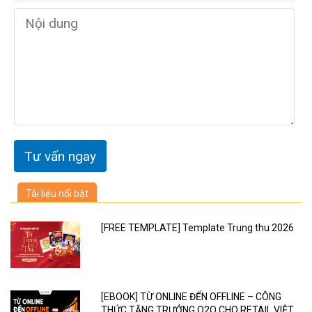
Tài liệu nổi bật
[FREE TEMPLATE] Template Trung thu 2026
[EBOOK] TỪ ONLINE ĐẾN OFFLINE – CÔNG
THỨC TĂNG TRƯỞNG O2O CHO RETAIL VIỆT