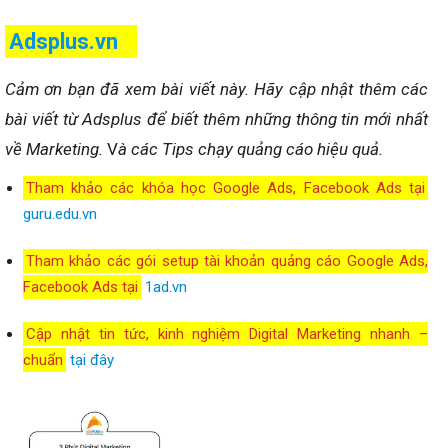
Adsplus.vn
Cảm ơn bạn đã xem bài viết này.
Hãy cập nhật thêm các
bài viết từ Adsplus để biết thêm những thông tin mới nhất
về Marketing.
V
à các Tips chạy quảng cáo hiệu quả.
Tham khảo các khóa học Google Ads, Facebook Ads tại
guru.edu.vn
Tham khảo các gói setup tài khoản quảng cáo Google Ads,
Facebook Ads tại
1ad.vn
Cập nhật tin tức, kinh nghiệm Digital Marketing nhanh –
chuẩn
tại đây