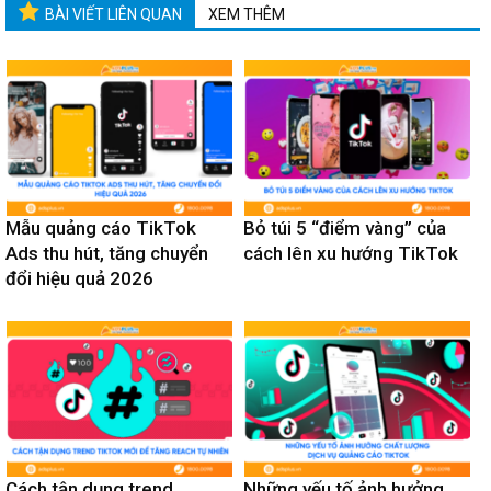
BÀI VIẾT LIÊN QUAN
XEM THÊM
Mẫu quảng cáo TikTok
Bỏ túi 5 “điểm vàng” của
Ads thu hút, tăng chuyển
cách lên xu hướng TikTok
đổi hiệu quả 2026
Cách tận dụng trend
Những yếu tố ảnh hưởng