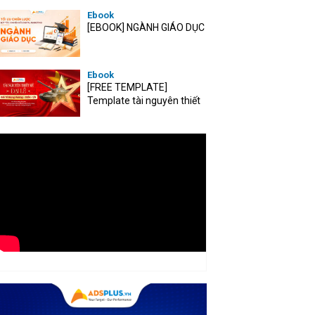
Ebook
[EBOOK] NGÀNH GIÁO DỤC
Ebook
[FREE TEMPLATE]
Template tài nguyên thiết
kế mùa Đại lễ