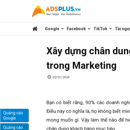
Kênh
Google
Facebook
TikTok
Tài ngu
chia
Xây dựng chân dun
sẻ
trong Marketing
kiến
02/01/2024
thức
Bạn có biết rằng, 90% các doanh nghi
Điều này có nghĩa là, họ không biết mì
Quảng cáo
Google
mong muốn gì. Vậy làm thế nào để hiể
marketing
Quảng cáo
chân dung khách hàng mục tiêu.