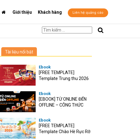
Giới thiệu
Khách hàng
Liên hệ quảng cáo
Tài liệu nổi bật
Ebook
[FREE TEMPLATE]
Template Trung thu 2026
Ebook
[EBOOK] TỪ ONLINE ĐẾN
OFFLINE – CÔNG THỨC
TĂNG TRƯỞNG O2O CHO
RETAIL VIỆT
Ebook
[FREE TEMPLATE]
Template Chào Hè Rực Rỡ
2026