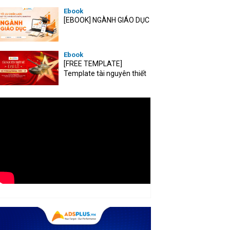
Ebook
[EBOOK] NGÀNH GIÁO DỤC
Ebook
[FREE TEMPLATE]
Template tài nguyên thiết
kế mùa Đại lễ