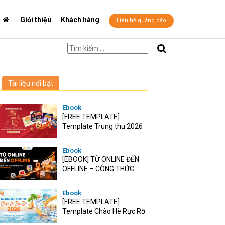
Giới thiệu
Khách hàng
Liên hệ quảng cáo
Tài liệu nổi bật
Ebook
[FREE TEMPLATE]
Template Trung thu 2026
Ebook
[EBOOK] TỪ ONLINE ĐẾN
OFFLINE – CÔNG THỨC
TĂNG TRƯỞNG O2O CHO
RETAIL VIỆT
Ebook
[FREE TEMPLATE]
Template Chào Hè Rực Rỡ
2026