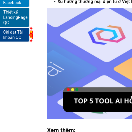
Xu hướng thương mại điện tử ở Việt 
Facebook
Thiết kế
online
LandingPage
QC
Cài đặt Tài
khoản QC
Xem thêm: