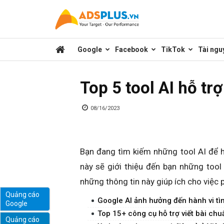
Kênh
Google
Facebook
TikTok
Tài ngu
chia
Top 5 tool AI hỗ tr
sẻ
08/16/2023
kiến
Bạn đang tìm kiếm những tool AI để hỗ
này sẽ giới thiệu đến bạn những tool
thức
những thông tin này giúp ích cho việc p
Quảng cáo
Google AI ảnh hưởng đến hành vi tì
Google
marketing
Top 15+ công cụ hỗ trợ viết bài ch
Quảng cáo