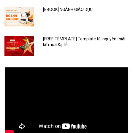
[EBOOK] NGÀNH GIÁO DỤC
[FREE TEMPLATE] Template tài nguyên thiết
kế mùa Đại lễ