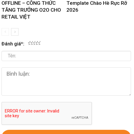
OFFLINE – CÔNG THỨC
Template Chào Hè Rực Rỡ
TĂNG TRƯỞNG O2O CHO
2026
RETAIL VIỆT
Đánh giá
*
:
1
2
3
4
5