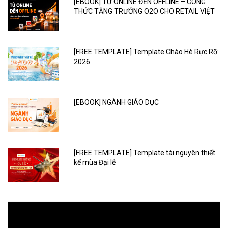
[EBOOK] TỪ ONLINE ĐẾN OFFLINE – CÔNG
THỨC TĂNG TRƯỞNG O2O CHO RETAIL VIỆT
[FREE TEMPLATE] Template Chào Hè Rực Rỡ
2026
[EBOOK] NGÀNH GIÁO DỤC
[FREE TEMPLATE] Template tài nguyên thiết
kế mùa Đại lễ