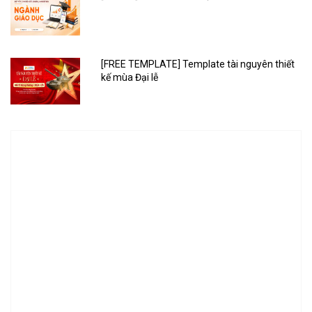
[FREE TEMPLATE] Template tài nguyên thiết
kế mùa Đại lễ