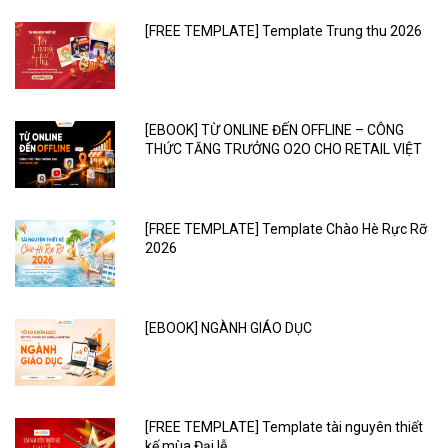
[FREE TEMPLATE] Template Trung thu 2026
[EBOOK] TỪ ONLINE ĐẾN OFFLINE – CÔNG
THỨC TĂNG TRƯỞNG O2O CHO RETAIL VIỆT
[FREE TEMPLATE] Template Chào Hè Rực Rỡ
2026
[EBOOK] NGÀNH GIÁO DỤC
[FREE TEMPLATE] Template tài nguyên thiết
kế mùa Đại lễ