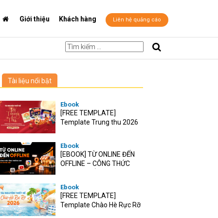
Giới thiệu
Khách hàng
Liên hệ quảng cáo
Tài liệu nổi bật
Ebook
[FREE TEMPLATE]
Template Trung thu 2026
Ebook
[EBOOK] TỪ ONLINE ĐẾN
OFFLINE – CÔNG THỨC
TĂNG TRƯỞNG O2O CHO
RETAIL VIỆT
Ebook
[FREE TEMPLATE]
Template Chào Hè Rực Rỡ
2026