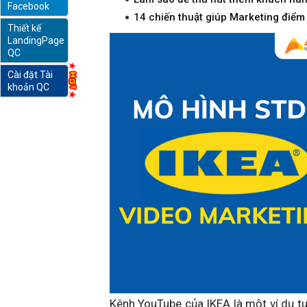
Facebook
14 chiến thuật giúp Marketing điểm
Thiết kế
online
LandingPage
QC
Cài đặt Tài
khoản QC
Kênh YouTube của IKEA là một ví dụ tu