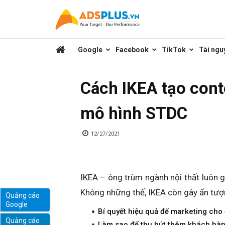
Kênh
Google
Facebook
TikTok
Tài ngu
chia
Cách IKEA tạo cont
sẻ
mô hình STDC
kiến
12/27/2021
thức
IKEA – ông trùm ngành nội thất luôn g
Không những thế, IKEA còn gây ấn tượn
Quảng cáo
Google
marketing
Bí quyết hiệu quả để marketing cho 
Quảng cáo
Làm sao để thu hút thêm khách hàng