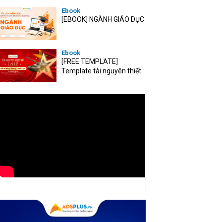
Ebook
[EBOOK] NGÀNH GIÁO DỤC
Ebook
[FREE TEMPLATE]
Template tài nguyên thiết
kế mùa Đại lễ