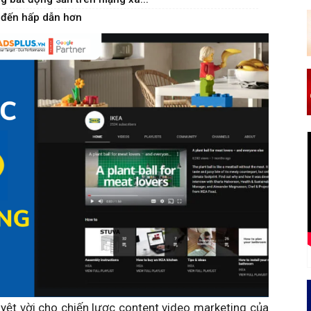
 đến hấp dẫn hơn
yệt vời cho chiến lược content video marketing của