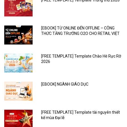
[FREE TEMPLATE] Template Trung thu 2026
[EBOOK] TỪ ONLINE ĐẾN OFFLINE – CÔNG
THỨC TĂNG TRƯỞNG O2O CHO RETAIL VIỆT
[FREE TEMPLATE] Template Chào Hè Rực Rỡ
2026
[EBOOK] NGÀNH GIÁO DỤC
[FREE TEMPLATE] Template tài nguyên thiết
kế mùa Đại lễ