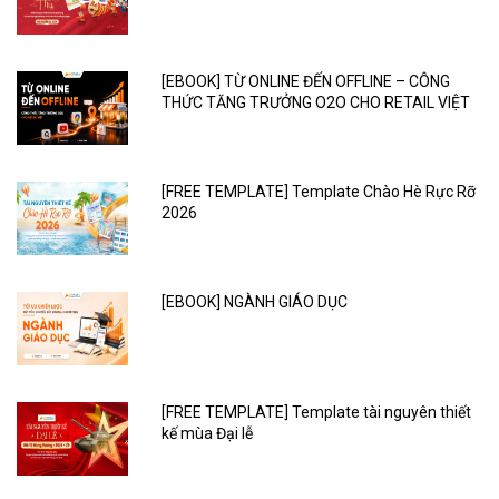
[EBOOK] TỪ ONLINE ĐẾN OFFLINE – CÔNG
THỨC TĂNG TRƯỞNG O2O CHO RETAIL VIỆT
[FREE TEMPLATE] Template Chào Hè Rực Rỡ
2026
[EBOOK] NGÀNH GIÁO DỤC
[FREE TEMPLATE] Template tài nguyên thiết
kế mùa Đại lễ