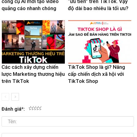
công cụ AI mới tạo video
“ưu tiên” trên TikTok. Vậy
quảng cáo nhanh chóng
độ dài bao nhiêu là tối ưu?
Các cách xây dựng chiến
TikTok Shop là gì? Nâng
lược Marketing thương hiệu
cấp chiến dịch xã hội với
trên TikTok
TikTok Shop
Đánh giá
*
:
1
2
3
4
5