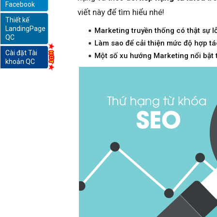
Facebook
viết này để tìm hiểu nhé!
Thiết kế
online
LandingPage
Marketing truyền thống có thật sự l
QC
Làm sao để cải thiện mức độ hợp tá
Cài đặt Tài
Một số xu hướng Marketing nổi bật
khoản QC