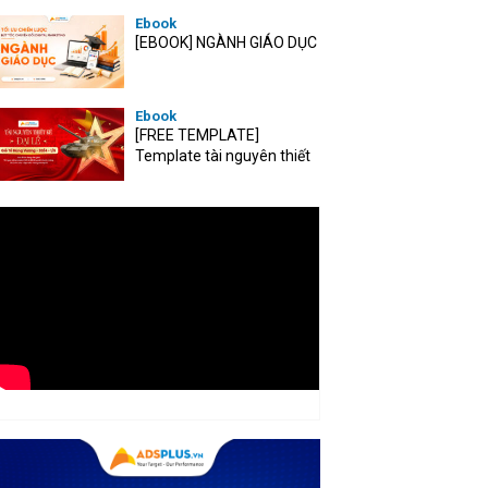
Ebook
[EBOOK] NGÀNH GIÁO DỤC
Ebook
[FREE TEMPLATE]
Template tài nguyên thiết
kế mùa Đại lễ