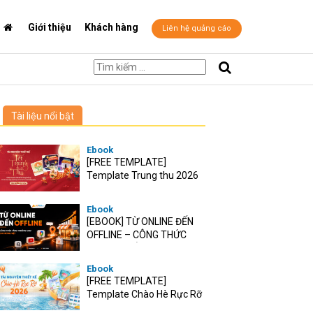
Giới thiệu
Khách hàng
Liên hệ quảng cáo
Tài liệu nổi bật
Ebook
[FREE TEMPLATE]
Template Trung thu 2026
Ebook
[EBOOK] TỪ ONLINE ĐẾN
OFFLINE – CÔNG THỨC
TĂNG TRƯỞNG O2O CHO
RETAIL VIỆT
Ebook
[FREE TEMPLATE]
Template Chào Hè Rực Rỡ
2026