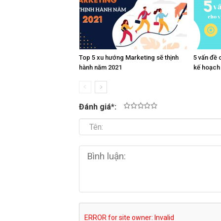
Top 5 xu hướng Marketing sẽ thịnh
5 vấn đề 
hành năm 2021
kế hoạch 
Đánh giá
*
:
1
2
3
4
5