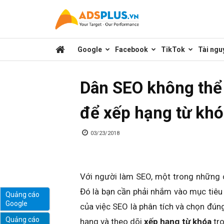
Kênh
Google
Facebook
TikTok
Tài ngu
chia
Dân SEO không thể
sẻ
để xếp hạng từ khó
kiến
03/23/2018
thức
Với người làm SEO, một trong những 
Đó là bạn cần phải nhắm vào mục tiêu
Quảng cáo
Google
của việc SEO là phân tích và chọn đú
marketing
Quảng cáo
hạng và theo dõi
xếp hạng từ khóa
tro