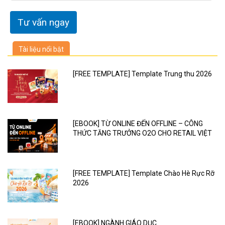
Tài liệu nổi bật
[FREE TEMPLATE] Template Trung thu 2026
[EBOOK] TỪ ONLINE ĐẾN OFFLINE – CÔNG
THỨC TĂNG TRƯỞNG O2O CHO RETAIL VIỆT
[FREE TEMPLATE] Template Chào Hè Rực Rỡ
2026
[EBOOK] NGÀNH GIÁO DỤC