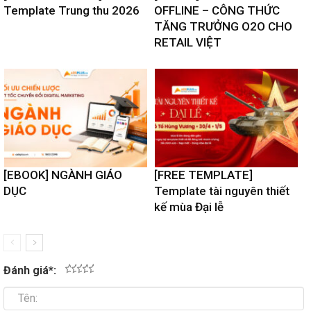
Template Trung thu 2026
OFFLINE – CÔNG THỨC
TĂNG TRƯỞNG O2O CHO
RETAIL VIỆT
[EBOOK] NGÀNH GIÁO
[FREE TEMPLATE]
DỤC
Template tài nguyên thiết
kế mùa Đại lễ
Đánh giá
*
:
1
2
3
4
5