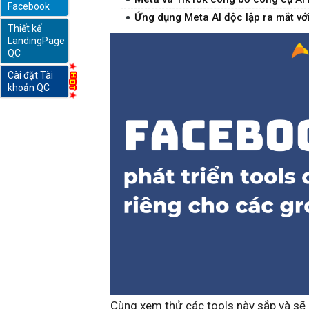
Facebook
Ứng dụng Meta AI độc lập ra mắt với 
Thiết kế
online
LandingPage
QC
Cài đặt Tài
khoản QC
Cùng xem thử các tools này sắp và sẽ