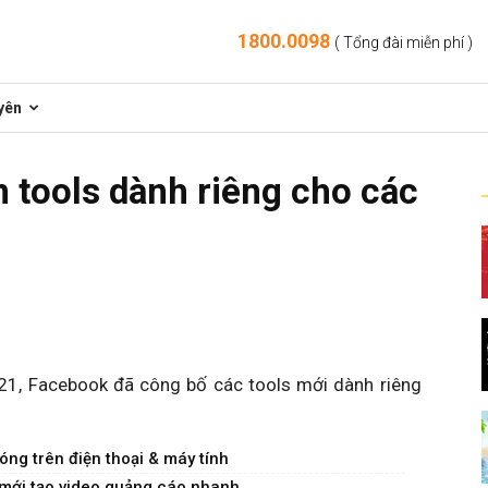
1800.0098
( Tổng đài miễn phí )
yên
n tools dành riêng cho các
, Facebook đã công bố các tools mới dành riêng
ng trên điện thoại & máy tính
mới tạo video quảng cáo nhanh...