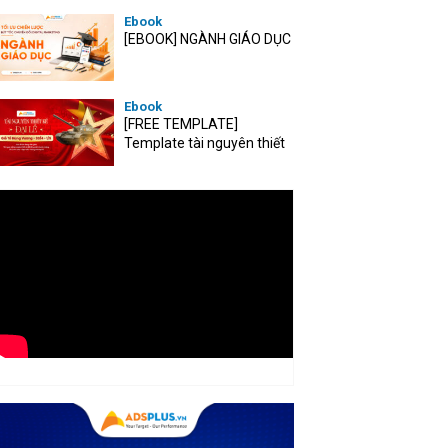
Ebook
[EBOOK] NGÀNH GIÁO DỤC
Ebook
[FREE TEMPLATE]
Template tài nguyên thiết
kế mùa Đại lễ