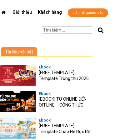
Giới thiệu
Khách hàng
Liên hệ quảng cáo
Tài liệu nổi bật
Ebook
[FREE TEMPLATE]
Template Trung thu 2026
Ebook
[EBOOK] TỪ ONLINE ĐẾN
OFFLINE – CÔNG THỨC
TĂNG TRƯỞNG O2O CHO
RETAIL VIỆT
Ebook
[FREE TEMPLATE]
Template Chào Hè Rực Rỡ
2026