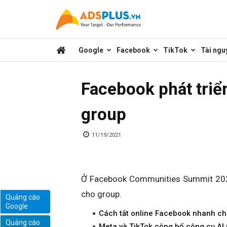
Kênh
Google
Facebook
TikTok
Tài ngu
chia
Facebook phát triể
sẻ
group
kiến
11/19/2021
thức
Ở Facebook Communities Summit 2021
cho group.
Quảng cáo
Google
marketing
Cách tắt online Facebook nhanh chó
Quảng cáo
Meta và TikTok công bố công cụ AI 