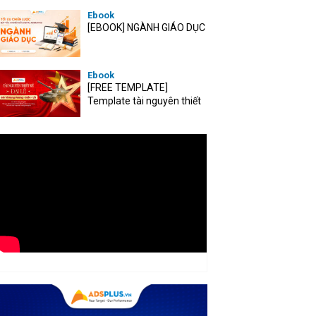
Ebook
[EBOOK] NGÀNH GIÁO DỤC
Ebook
[FREE TEMPLATE]
Template tài nguyên thiết
kế mùa Đại lễ