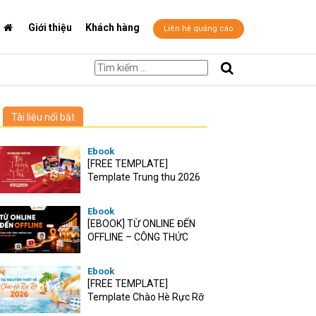
Giới thiệu
Khách hàng
Liên hệ quảng cáo
Tài liệu nổi bật
Ebook
[FREE TEMPLATE]
Template Trung thu 2026
Ebook
[EBOOK] TỪ ONLINE ĐẾN
OFFLINE – CÔNG THỨC
TĂNG TRƯỞNG O2O CHO
RETAIL VIỆT
Ebook
[FREE TEMPLATE]
Template Chào Hè Rực Rỡ
2026