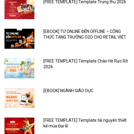
[FREE TEMPLATE] Template Trung thu 2026
[EBOOK] TỪ ONLINE ĐẾN OFFLINE – CÔNG
THỨC TĂNG TRƯỞNG O2O CHO RETAIL VIỆT
[FREE TEMPLATE] Template Chào Hè Rực Rỡ
2026
[EBOOK] NGÀNH GIÁO DỤC
[FREE TEMPLATE] Template tài nguyên thiết
kế mùa Đại lễ