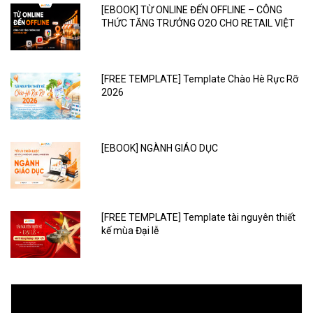
[EBOOK] TỪ ONLINE ĐẾN OFFLINE – CÔNG
THỨC TĂNG TRƯỞNG O2O CHO RETAIL VIỆT
[FREE TEMPLATE] Template Chào Hè Rực Rỡ
2026
[EBOOK] NGÀNH GIÁO DỤC
[FREE TEMPLATE] Template tài nguyên thiết
kế mùa Đại lễ