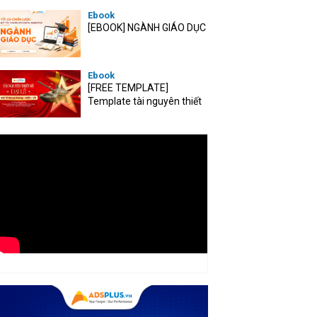
Ebook
[EBOOK] NGÀNH GIÁO DỤC
Ebook
[FREE TEMPLATE]
Template tài nguyên thiết
kế mùa Đại lễ