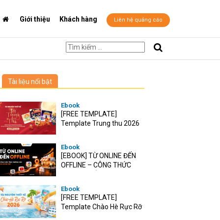
Giới thiệu
Khách hàng
Liên hệ quảng cáo
Tài liệu nổi bật
Ebook
[FREE TEMPLATE]
Template Trung thu 2026
Ebook
[EBOOK] TỪ ONLINE ĐẾN
OFFLINE – CÔNG THỨC
TĂNG TRƯỞNG O2O CHO
RETAIL VIỆT
Ebook
[FREE TEMPLATE]
Template Chào Hè Rực Rỡ
2026