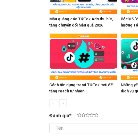
Mẫu quảng cáo TikTok Ads thu hút,
Bỏ túi 5 
tăng chuyển đổi hiệu quả 2026
hướng Ti
Cách tận dụng trend TikTok mới để
Những yế
tăng reach tự nhiên
dịch vụ 
Đánh giá
*
:
1
2
3
4
5