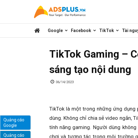
Kênh
Google
Facebook
TikTok
Tài ngu
chia
TikTok Gaming – C
sẻ
sáng tạo nội dung
kiến
06/14/2023
thức
TikTok là một trong những ứng dụng ph
dùng. Không chỉ chia sẻ video ngắn, T
Quảng cáo
Google
tính năng gaming. Người dùng không 
marketing
Quảng cáo
chơi và tương tác trong môi trường g