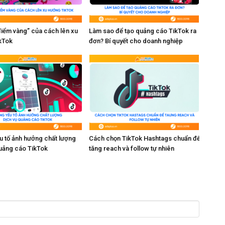
“điểm vàng” của cách lên xu
Làm sao để tạo quảng cáo TikTok ra
kTok
đơn? Bí quyết cho doanh nghiệp
u tố ảnh hưởng chất lượng
Cách chọn TikTok Hashtags chuẩn để
quảng cáo TikTok
tăng reach và follow tự nhiên