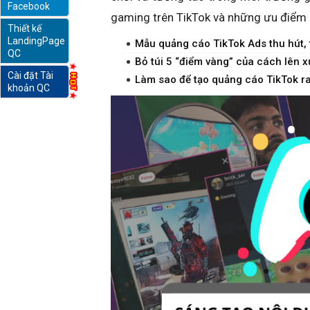
Facebook
gaming trên TikTok và những ưu điểm 
Thiết kế
online
LandingPage
Mẫu quảng cáo TikTok Ads thu hút, 
QC
Bỏ túi 5 “điểm vàng” của cách lên 
Cài đặt Tài
Làm sao để tạo quảng cáo TikTok r
khoản QC