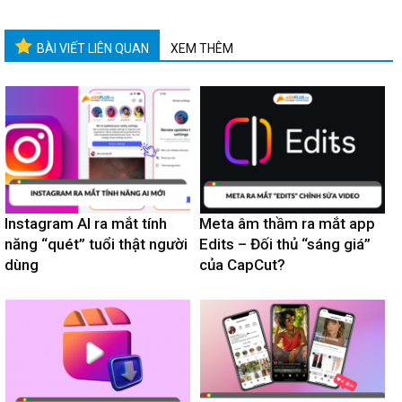
BÀI VIẾT LIÊN QUAN
XEM THÊM
Instagram AI ra mắt tính
Meta âm thầm ra mắt app
năng “quét” tuổi thật người
Edits – Đối thủ “sáng giá”
dùng
của CapCut?