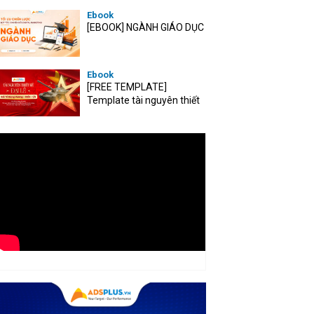
Ebook
[EBOOK] NGÀNH GIÁO DỤC
Ebook
[FREE TEMPLATE]
Template tài nguyên thiết
kế mùa Đại lễ