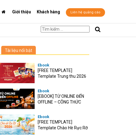
Giới thiệu
Khách hàng
Liên hệ quảng cáo
Tài liệu nổi bật
Ebook
[FREE TEMPLATE]
Template Trung thu 2026
Ebook
[EBOOK] TỪ ONLINE ĐẾN
OFFLINE – CÔNG THỨC
TĂNG TRƯỞNG O2O CHO
RETAIL VIỆT
Ebook
[FREE TEMPLATE]
Template Chào Hè Rực Rỡ
2026