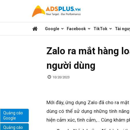
Kênh
Google
Facebook
TikTok
Tài ngu
chia
Zalo ra mắt hàng lo
sẻ
người dùng
kiến
10/20/2023
thức
Mới đây, ứng dụng Zalo đã cho ra mặt 
dùng có thể sử dụng những tính năng 
Quảng cáo
Google
hiện cảm xúc, tình cảm,… Cùng khám ph
marketing
Quảng cáo