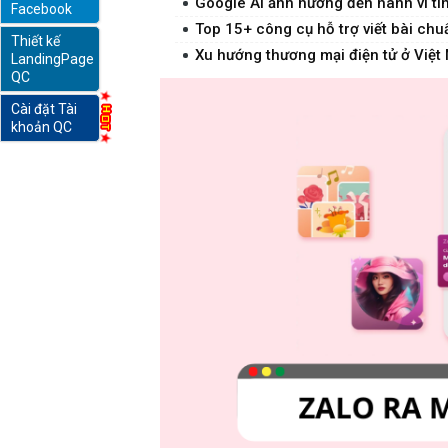
Google AI ảnh hưởng đến hành vi tì
Facebook
Top 15+ công cụ hỗ trợ viết bài ch
Thiết kế
online
Xu hướng thương mại điện tử ở Việt 
LandingPage
QC
Cài đặt Tài
khoản QC