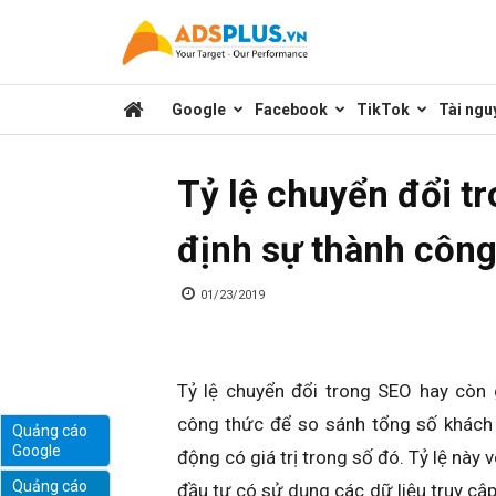
Kênh
Google
Facebook
TikTok
Tài ngu
chia
Tỷ lệ chuyển đổi t
sẻ
định sự thành côn
kiến
01/23/2019
thức
Tỷ lệ chuyển đổi trong SEO hay còn 
công thức để so sánh tổng số khách 
Quảng cáo
Google
động có giá trị trong số đó. Tỷ lệ này
marketing
Quảng cáo
đầu tư có sử dụng các dữ liệu truy cậ