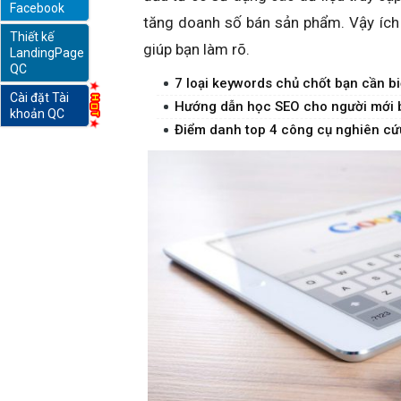
Facebook
tăng doanh số bán sản phẩm. Vậy ích
Thiết kế
online
giúp bạn làm rõ.
LandingPage
QC
7 loại keywords chủ chốt bạn cần bi
Cài đặt Tài
Hướng dẫn học SEO cho người mới b
khoản QC
Điểm danh top 4 công cụ nghiên cứ