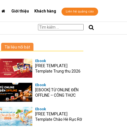
Giới thiệu
Khách hàng
Liên hệ quảng cáo
Tài liệu nổi bật
Ebook
[FREE TEMPLATE]
Template Trung thu 2026
Ebook
[EBOOK] TỪ ONLINE ĐẾN
OFFLINE – CÔNG THỨC
TĂNG TRƯỞNG O2O CHO
RETAIL VIỆT
Ebook
[FREE TEMPLATE]
Template Chào Hè Rực Rỡ
2026