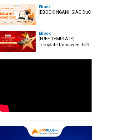
Ebook
[EBOOK] NGÀNH GIÁO DỤC
Ebook
[FREE TEMPLATE]
Template tài nguyên thiết
kế mùa Đại lễ