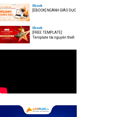
Ebook
[EBOOK] NGÀNH GIÁO DỤC
Ebook
[FREE TEMPLATE]
Template tài nguyên thiết
kế mùa Đại lễ