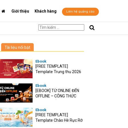
Giới thiệu
Khách hàng
Liên hệ quảng cáo
Tài liệu nổi bật
Ebook
[FREE TEMPLATE]
Template Trung thu 2026
Ebook
[EBOOK] TỪ ONLINE ĐẾN
OFFLINE – CÔNG THỨC
TĂNG TRƯỞNG O2O CHO
RETAIL VIỆT
Ebook
[FREE TEMPLATE]
Template Chào Hè Rực Rỡ
2026