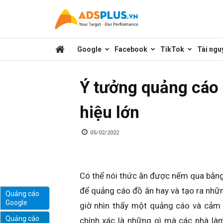
Kênh
Google
Facebook
TikTok
Tài ngu
chia
Ý tưởng quảng cáo 
sẻ
hiệu lớn
kiến
05/02/2022
thức
Có thể nói thức ăn được nếm qua bằng 
để quảng cáo đồ ăn hay và tạo ra nhữ
Quảng cáo
Google
giờ nhìn thấy một quảng cáo và cảm
marketing
Quảng cáo
chính xác là những gì mà các nhà l