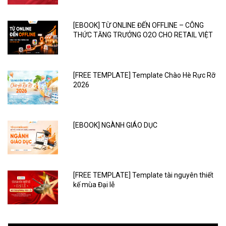
[EBOOK] TỪ ONLINE ĐẾN OFFLINE – CÔNG
THỨC TĂNG TRƯỞNG O2O CHO RETAIL VIỆT
[FREE TEMPLATE] Template Chào Hè Rực Rỡ
2026
[EBOOK] NGÀNH GIÁO DỤC
[FREE TEMPLATE] Template tài nguyên thiết
kế mùa Đại lễ