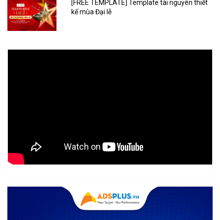
[FREE TEMPLATE] Template tài nguyên thiết
kế mùa Đại lễ