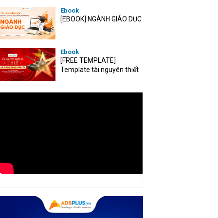
Ebook
[EBOOK] NGÀNH GIÁO DỤC
Ebook
[FREE TEMPLATE]
Template tài nguyên thiết
kế mùa Đại lễ