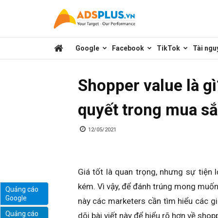
Kênh
Google
Facebook
TikTok
Tài ngu
chia
Shopper value là gì?
sẻ
quyết trong mua s
kiến
12/05/2021
thức
Giá tốt là quan trọng, nhưng sự tiện 
kém. Vì vậy, để đánh trúng mong muốn
Quảng cáo
Google
này các marketers cần tìm hiểu các gi
marketing
Quảng cáo
dõi bài viết này để hiểu rõ hơn về shopp