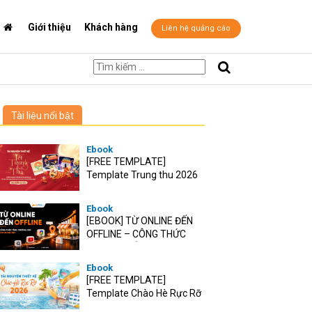
Giới thiệu
Khách hàng
Liên hệ quảng cáo
Tài liệu nổi bật
Ebook
[FREE TEMPLATE]
Template Trung thu 2026
Ebook
[EBOOK] TỪ ONLINE ĐẾN
OFFLINE – CÔNG THỨC
TĂNG TRƯỞNG O2O CHO
RETAIL VIỆT
Ebook
[FREE TEMPLATE]
Template Chào Hè Rực Rỡ
2026