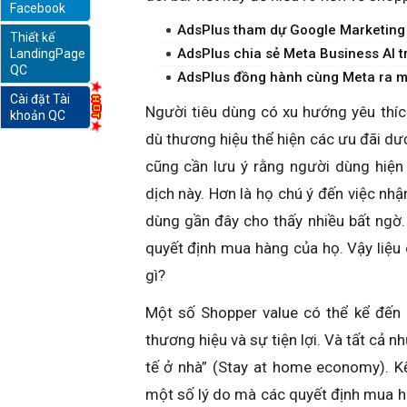
Facebook
AdsPlus tham dự Google Marketing 
Thiết kế
online
AdsPlus chia sẻ Meta Business AI 
LandingPage
QC
AdsPlus đồng hành cùng Meta ra mắ
Cài đặt Tài
Người tiêu dùng có xu hướng yêu thíc
khoản QC
dù thương hiệu thể hiện các ưu đãi dướ
cũng cần lưu ý rằng người dùng hiện
dịch này. Hơn là họ chú ý đến việc nh
dùng gần đây cho thấy nhiều bất ngờ
quyết định mua hàng của họ. Vậy liệu
gì?
Một số Shopper value có thể kể đến 
thương hiệu và sự tiện lợi. Và tất cả 
tế ở nhà” (Stay at home economy). Kế
một số lý do mà các quyết định mua h